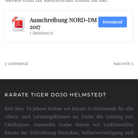
Ausschreibung NORD-DM
Download
2017
1 Datei(en)
0
VORHERIGE
NÄCHSTE
KARATE TIGER DOJO HELMSTEDT
Seit über 10 Jahren bieten wir Karate in Helmstedt für alle
Alters- und Leistungsklassen an. Unter der Leitung von
Cheftrainer Alexander Grebe lehren wir traditionelles
Karate der Stilrichtung Shotokan, Selbstverteidigung und