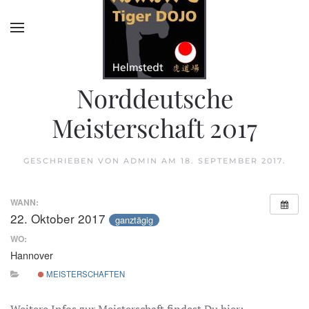
Norddeutsche
Meisterschaft 2017
GESCHRIEBEN VON
ADMIN
AM
18. SEPTEMBER 2017
.
WANN:
22. Oktober 2017
ganztägig
WO:
Hannover
MEISTERSCHAFTEN
Weitere Infos zur Meisterschaft findest Du hier: