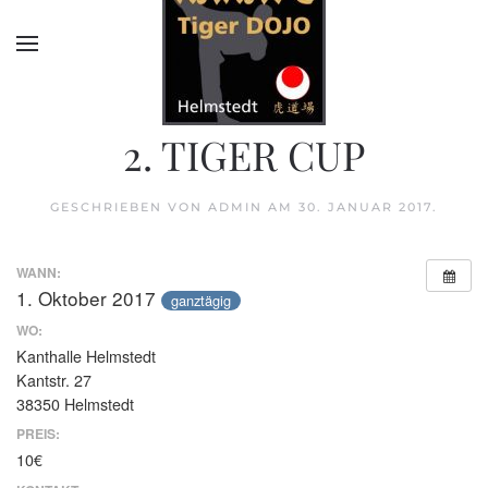
2. TIGER CUP
GESCHRIEBEN VON
ADMIN
AM
30. JANUAR 2017
.
WANN:
1. Oktober 2017
ganztägig
WO:
Kanthalle Helmstedt
Kantstr. 27
38350 Helmstedt
PREIS:
10€