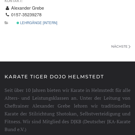
KONTAKT:
Alexander Grebe
0157-35239278
LEHRGÄNGE [INTERN]
NÄCHSTE
KARATE TIGER DOJO HELMSTEDT
Seit über 10 Jahren bieten wir Karate in Helmstedt für alle
Alters- und Leistungsklassen an. Unter der Leitung von
Cheftrainer Alexander Grebe lehren wir traditionelles
Karate der Stilrichtung Shotokan, Selbstverteidigung und
Fitness. Wir sind Mitglied des DJKB (Deutscher JKA-Karate
Bund e.V.)