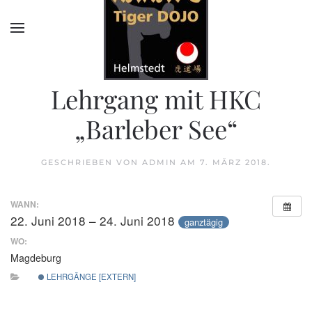
Lehrgang mit HKC
„Barleber See“
GESCHRIEBEN VON
ADMIN
AM
7. MÄRZ 2018
.
WANN:
22. Juni 2018 – 24. Juni 2018
ganztägig
WO:
Magdeburg
LEHRGÄNGE [EXTERN]